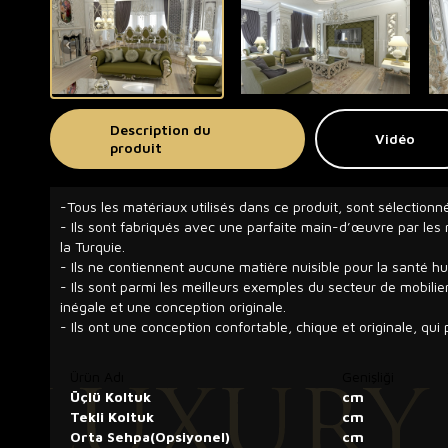
Description du
Vidéo
produit
-Tous les matériaux utilisés dans ce produit, sont sélectionn
- Ils sont fabriqués avec une parfaite main-d’œuvre par les m
la Turquie.
- Ils ne contiennent aucune matière nuisible pour la santé h
- Ils sont parmi les meilleurs exemples du secteur de mobilie
inégale et une conception originale.
- Ils ont une conception confortable, chique et originale, qui p
Ürün Adı
Genişliği
Üçlü Koltuk
cm
Tekli Koltuk
cm
Orta Sehpa(Opsiyonel)
cm