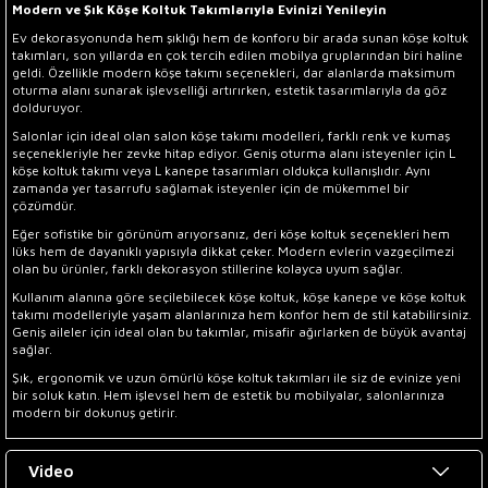
Modern ve Şık Köşe Koltuk Takımlarıyla Evinizi Yenileyin
Ev dekorasyonunda hem şıklığı hem de konforu bir arada sunan köşe koltuk
takımları, son yıllarda en çok tercih edilen mobilya gruplarından biri haline
geldi. Özellikle modern köşe takımı seçenekleri, dar alanlarda maksimum
oturma alanı sunarak işlevselliği artırırken, estetik tasarımlarıyla da göz
dolduruyor.
Salonlar için ideal olan salon köşe takımı modelleri, farklı renk ve kumaş
seçenekleriyle her zevke hitap ediyor. Geniş oturma alanı isteyenler için L
köşe koltuk takımı veya L kanepe tasarımları oldukça kullanışlıdır. Aynı
zamanda yer tasarrufu sağlamak isteyenler için de mükemmel bir
çözümdür.
Eğer sofistike bir görünüm arıyorsanız, deri köşe koltuk seçenekleri hem
lüks hem de dayanıklı yapısıyla dikkat çeker. Modern evlerin vazgeçilmezi
olan bu ürünler, farklı dekorasyon stillerine kolayca uyum sağlar.
Kullanım alanına göre seçilebilecek köşe koltuk, köşe kanepe ve köşe koltuk
takımı modelleriyle yaşam alanlarınıza hem konfor hem de stil katabilirsiniz.
Geniş aileler için ideal olan bu takımlar, misafir ağırlarken de büyük avantaj
sağlar.
Şık, ergonomik ve uzun ömürlü köşe koltuk takımları ile siz de evinize yeni
bir soluk katın. Hem işlevsel hem de estetik bu mobilyalar, salonlarınıza
modern bir dokunuş getirir.
Video