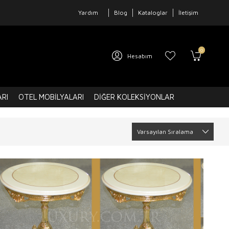
Yardım
Blog
Kataloglar
İletişim
0
Hesabım
ARI
OTEL MOBILYALARI
DIĞER KOLEKSIYONLAR