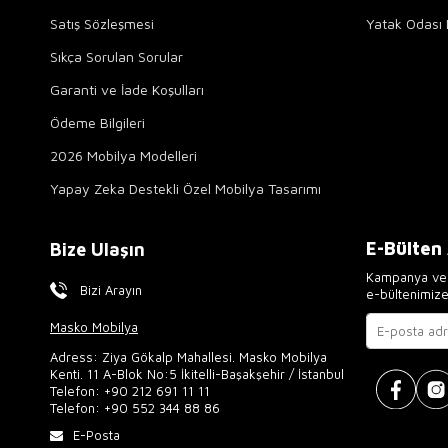
Satış Sözleşmesi
Yatak Odası 
Sıkça Sorulan Sorular
Garanti ve İade Koşulları
Ödeme Bilgileri
2026 Mobilya Modelleri
Yapay Zeka Destekli Özel Mobilya Tasarımı
E-Bülten
Bize Ulaşın
Kampanya ve 
Bizi Arayın
e-bültenimiz
Masko Mobilya
Adress: Ziya Gökalp Mahallesi. Masko Mobilya
Kenti. 11 A-Blok No:5 İkitelli-Başakşehir / İstanbul
Telefon:
+90 212 691 11 11
Telefon:
+90 552 344 88 86
E-Posta