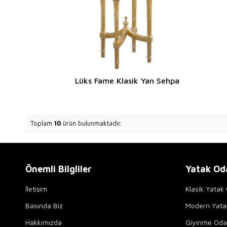
Lüks Fame Klasik Yan Sehpa
Toplam
10
ürün bulunmaktadır.
Önemli Bilgliler
Yatak Od
İletişim
Klasik Yatak 
Basında Biz
Modern Yata
Hakkımızda
Giyinme Odal