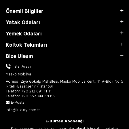
Önemli Bilgliler
Yatak Odaları
Yemek Odaları
Koltuk Takımları
Bize Ulaşın
Bizi Arayın
Masko Mobilya
Adress: Ziya Gökalp Mahallesi. Masko Mobilya Kenti. 11 A-Blok No:5
İkitelli-Başakşehir / İstanbul
Telefon:
+90 212 691 11 11
Telefon:
+90 552 344 88 86
E-Posta
info@luxury.com.tr
E-Bülten Aboneliği
Kampanya ve yeniliklerden haberdar olmak için e-bültenimize