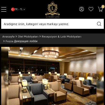
0
TR − TL
Anasayfa
Otel Mobilyaları
Resepsiyon & Lobi Mobilyaları
Fezza Декорация лобби