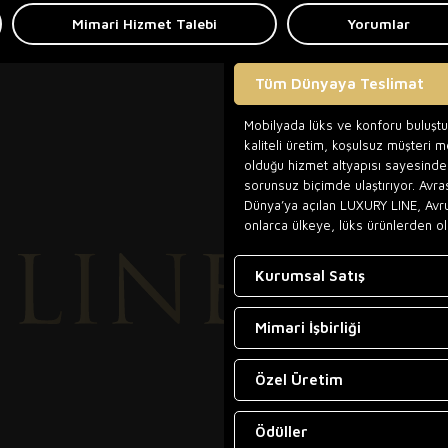
Mimari Hizmet Talebi
Yorumlar
Tüm Dünyaya Teslimat
Mobilyada lüks ve konforu buluşt
kaliteli üretim, koşulsuz müşteri 
olduğu hizmet altyapısı sayesinde,
sorunsuz biçimde ulaştırıyor. Avra
Dünya’ya açılan LUXURY LINE, Avr
onlarca ülkeye, lüks ürünlerden ol
Kurumsal Satış
Mimari İşbirliği
Özel Üretim
Ödüller