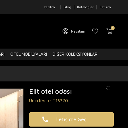
Yardım
Blog
Kataloglar
İletişim
0
Hesabım
ARI
OTEL MOBILYALARI
DIĞER KOLEKSIYONLAR
Elit otel odası
Ürün Kodu :
T16370
İletişime Geç