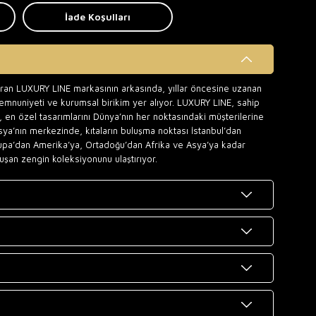
İade Koşulları
uran LUXURY LINE markasının arkasında, yıllar öncesine uzanan
memnuniyeti ve kurumsal birikim yer alıyor. LUXURY LINE, sahip
 en özel tasarımlarını Dünya’nın her noktasındaki müşterilerine
sya’nın merkezinde, kıtaların buluşma noktası İstanbul’dan
upa’dan Amerika’ya, Ortadoğu’dan Afrika ve Asya’ya kadar
uşan zengin koleksiyonunu ulaştırıyor.