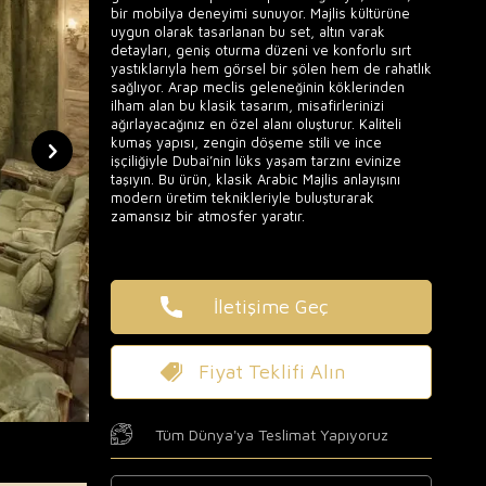
bir mobilya deneyimi sunuyor. Majlis kültürüne
uygun olarak tasarlanan bu set, altın varak
detayları, geniş oturma düzeni ve konforlu sırt
yastıklarıyla hem görsel bir şölen hem de rahatlık
sağlıyor. Arap meclis geleneğinin köklerinden
ilham alan bu klasik tasarım, misafirlerinizi
ağırlayacağınız en özel alanı oluşturur. Kaliteli
kumaş yapısı, zengin döşeme stili ve ince
işçiliğiyle Dubai’nin lüks yaşam tarzını evinize
taşıyın. Bu ürün, klasik Arabic Majlis anlayışını
modern üretim teknikleriyle buluşturarak
zamansız bir atmosfer yaratır.
İletişime Geç
Fiyat Teklifi Alın
Tüm Dünya'ya Teslimat Yapıyoruz