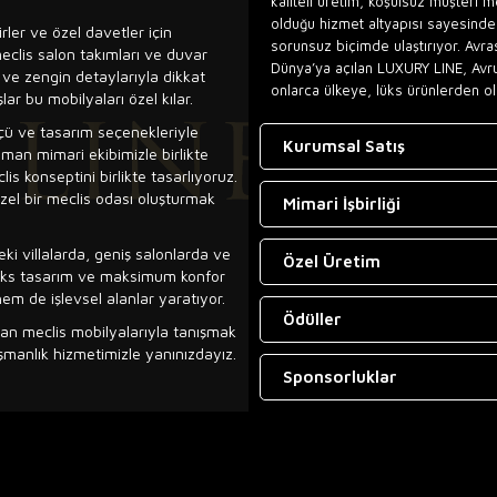
kaliteli üretim, koşulsuz müşteri 
olduğu hizmet altyapısı sayesinde,
rler ve özel davetler için
sorunsuz biçimde ulaştırıyor. Avra
meclis salon takımları ve duvar
Dünya’ya açılan LUXURY LINE, Avr
 ve zengin detaylarıyla dikkat
onlarca ülkeye, lüks ürünlerden ol
lar bu mobilyaları özel kılar.
lçü ve tasarım seçenekleriyle
Kurumsal Satış
uzman mimari ekibimizle birlikte
s konseptini birlikte tasarlıyoruz.
zel bir meclis odası oluşturmak
Mimari İşbirliği
ki villalarda, geniş salonlarda ve
Özel Üretim
, lüks tasarım ve maksimum konfor
hem de işlevsel alanlar yaratıyor.
Ödüller
an meclis mobilyalarıyla tanışmak
ışmanlık hizmetimizle yanınızdayız.
Sponsorluklar