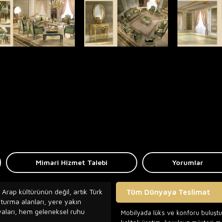
Mimari Hizmet Talebi
Yorumlar
 Arap kültürünün değil, artık Türk
Tüm Dünyaya Teslimat
oturma alanları, yere yakın
lyaları, hem geleneksel ruhu
Mobilyada lüks ve konforu buluşt