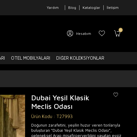
Yardım
Blog
Kataloglar
İletişim
0
Hesabım
ARI
OTEL MOBILYALARI
DIĞER KOLEKSIYONLAR
Dubai Yeşil Klasik
Meclis Odası
Ürün Kodu :
T27993
Doğunun zarafetini, yeşilin huzur veren tonlarıyla
buluşturan “Dubai Yeşil Klasik Meclis Odası”,
geleneksel Arap misafirperverliğini yaşatan eşsiz