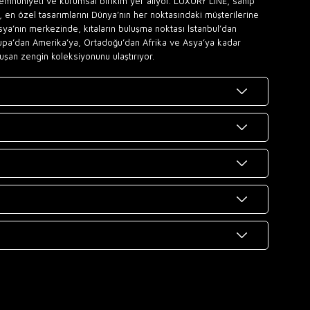
memnuniyeti ve kurumsal birikim yer alıyor. LUXURY LINE, sahip
 en özel tasarımlarını Dünya’nın her noktasındaki müşterilerine
sya’nın merkezinde, kıtaların buluşma noktası İstanbul’dan
upa’dan Amerika’ya, Ortadoğu’dan Afrika ve Asya’ya kadar
uşan zengin koleksiyonunu ulaştırıyor.