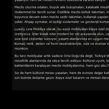
Meclis oturma odaları, büyük aile buluşmaları, kalabalık misafi
mükemmel bir tercih sunar. Özellikle meclis koltuk takımları, 
boyunca devam eden meclis sedir takımları, kullanışlı yapıları
çeker. Ahşap oymalar, el işçiliği süslemeler ve gösterişli kumaş
Luxury Line Mobilya olarak, bu eşsiz mobilyaları kişiye özel ö
üretiyoruz. İster klasik ister modern bir stil arayışında olun, 
size özel çözümler sunuyor, yaşam alanlarınıza en uygun mecli
Kumaş, renk, desen ve form seçenekleriyle, size ve evinize ö
mümkün.
Bu tarz mobilyalar artık sadece Orta Doğu'da değil, Türkiye’de
misafirlik alanlarında da sıkça tercih ediliyor. Kültürel uyum
beklentilerini karşılayan meclis mobilyalarımız, hem göz alıcı 
Siz de hem kültürel mirası yaşatan, hem de evinize değer kat
için bizimle iletişime geçin. Kişiye özel tasarım ve mimari dan