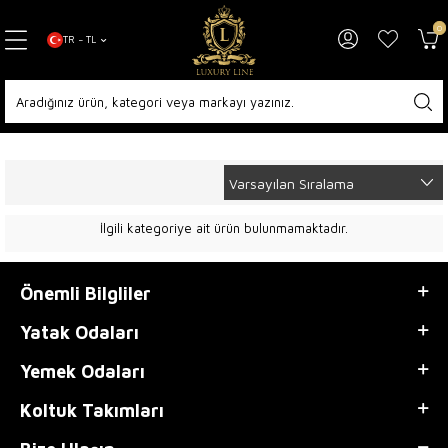
0
TR − TL
Anasayfa
Online Satış
Dış Mekan Mobilyaları
İlgili kategoriye ait ürün bulunmamaktadır.
Önemli Bilgliler
Yatak Odaları
Yemek Odaları
Koltuk Takımları