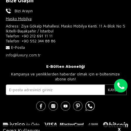
Bize Ulaşın
Bizi Arayın
Masko Mobilya
Adress: Ziya Gökalp Mahallesi. Masko Mobilya Kenti. 11 A-Blok No:5
İkitelli-Başakşehir / İstanbul
Telefon:
+90 212 691 11 11
Telefon:
+90 552 344 88 86
E-Posta
info@luxury.com.tr
E-Bülten Aboneliği
Kampanya ve yeniliklerden haberdar olmak için e-bültenimize
abone olun!
KAYIT OL
X
Çerez Kullanımı