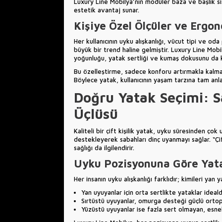
Luxury Line Mobilya’nın modüler baza ve başlık s
estetik avantaj sunar.
Kişiye Özel Ölçüler ve Ergo
Her kullanıcının uyku alışkanlığı, vücut tipi ve oda
büyük bir trend haline gelmiştir. Luxury Line Mobi
yoğunluğu, yatak sertliği ve kumaş dokusunu da kiş
Bu özelleştirme, sadece konforu artırmakla kalm
Böylece yatak, kullanıcının yaşam tarzına tam anl
Doğru Yatak Seçimi: Sa
Üçlüsü
Kaliteli bir çift kişilik yatak, uyku süresinden ço
destekleyerek sabahları dinç uyanmayı sağlar. “Çift
sağlığı da ilgilendirir.
Uyku Pozisyonuna Göre Yata
Her insanın uyku alışkanlığı farklıdır; kimileri yan 
Yan uyuyanlar için orta sertlikte yataklar ideal
Sırtüstü uyuyanlar, omurga desteği güçlü orto
Yüzüstü uyuyanlar ise fazla sert olmayan, esne