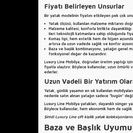
Fiyatı Belirleyen Unsurlar
Bir yatak modelinin fiyatını etkileyen pek çok uns
Yatak ölçüsü, kullanılan malzeme miktarını doğru
Malzeme kalitesi, konforla birlikte dayanıklılığ
ileri teknolojili katmanlara sahip olduğunda fiya
Kumaş tipi, hem estetik hem de hijyen açısında
artırsa da uzun vadede sağlık ve konfor açısınd
Baza ve başlık kombinasyonu, yatağın genel ma
fonksiyonel değer de kazandırır.
Luxury Line Mobilya, doğrudan üretim yaptığı için 
fiyatla ulaştırır. Böylece kullanıcılar, uzun ömürl
ederler.
Uzun Vadeli Bir Yatırım Ola
Yatak, günlük yaşamın en sık kullanılan mobilyaların
nedenle satın alınan yatağın sadece “bugün” değil
Luxury Line Mobilya yatakları, dayanıklı sünger ya
Böylece kullanıcılar, hem ekonomik hem de sağlık a
Şimdi Luxury Line çift kişilik
yatak koleksiyonların
Baza ve Başlık Uyumu