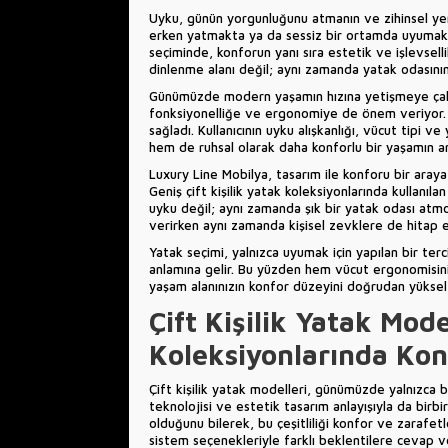
Uyku, günün yorgunluğunu atmanın ve zihinsel yeni
erken yatmakta ya da sessiz bir ortamda uyumakta 
seçiminde, konforun yanı sıra estetik ve işlevsell
dinlenme alanı değil; aynı zamanda yatak odasının
Günümüzde modern yaşamın hızına yetişmeye çalışa
fonksiyonelliğe ve ergonomiye de önem veriyor. B
sağladı. Kullanıcının uyku alışkanlığı, vücut tipi 
hem de ruhsal olarak daha konforlu bir yaşamın an
Luxury Line Mobilya, tasarım ile konforu bir ara
Geniş çift kişilik yatak koleksiyonlarında kullanılan
uyku değil; aynı zamanda şık bir yatak odası atm
verirken aynı zamanda kişisel zevklere de hitap e
Yatak seçimi, yalnızca uyumak için yapılan bir ter
anlamına gelir. Bu yüzden hem vücut ergonomisini
yaşam alanınızın konfor düzeyini doğrudan yükselt
Çift Kişilik Yatak Mode
Koleksiyonlarında Kon
Çift kişilik yatak modelleri, günümüzde yalnızca 
teknolojisi ve estetik tasarım anlayışıyla da birbir
olduğunu bilerek, bu çeşitliliği konfor ve zarafetl
sistem seçenekleriyle farklı beklentilere cevap v