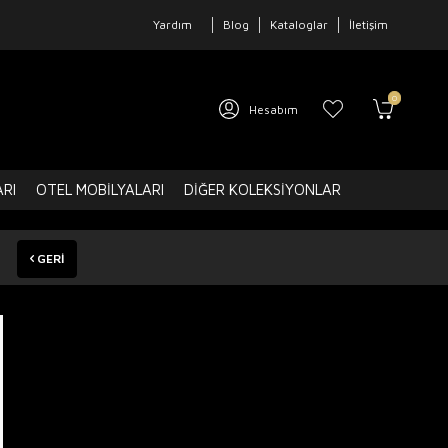
Yardım
Blog
Kataloglar
İletişim
0
Hesabım
ARI
OTEL MOBILYALARI
DIĞER KOLEKSIYONLAR
GERI