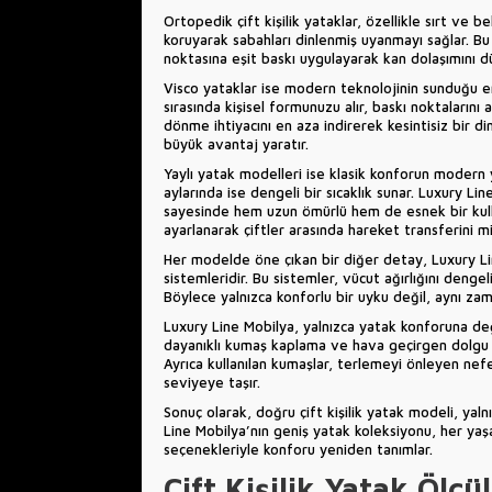
Ortopedik çift kişilik yataklar, özellikle sırt ve b
koruyarak sabahları dinlenmiş uyanmayı sağlar. Bu
noktasına eşit baskı uygulayarak kan dolaşımını d
Visco yataklar ise modern teknolojinin sunduğu en 
sırasında kişisel formunuzu alır, baskı noktalarını
dönme ihtiyacını en aza indirerek kesintisiz bir din
büyük avantaj yaratır.
Yaylı yatak modelleri ise klasik konforun modern 
aylarında ise dengeli bir sıcaklık sunar. Luxury L
sayesinde hem uzun ömürlü hem de esnek bir kulla
ayarlanarak çiftler arasında hareket transferini mi
Her modelde öne çıkan bir diğer detay, Luxury L
sistemleridir. Bu sistemler, vücut ağırlığını denge
Böylece yalnızca konforlu bir uyku değil, aynı zama
Luxury Line Mobilya, yalnızca yatak konforuna de
dayanıklı kumaş kaplama ve hava geçirgen dolgu m
Ayrıca kullanılan kumaşlar, terlemeyi önleyen nefe
seviyeye taşır.
Sonuç olarak, doğru çift kişilik yatak modeli, yalnı
Line Mobilya’nın geniş yatak koleksiyonu, her ya
seçenekleriyle konforu yeniden tanımlar.
Çift Kişilik Yatak Ölç