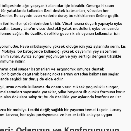
el bölgesinde ağrı yaşayan kullanıcılar için idealdir. Omurga hizasını
 tür yataklarda kullanılan özel destek katmanları, vücudun her
üzenler. Bu sayede uzun vadede duruş bozukluklarının önüne geçilir.
ileri konfor çözümlerinden biridir. Vücut ısısına duyarlı yapısıyla uyku
 azaltır. Luxury Line’ın visco destekli yatak modelleri, uyku esnasında
lenme sağlar. Bu özellik, özellikle gece sık sık uyanan kullanıcılar için
yorumudur. Hava sirkülasyonu yüksek olduğu için yaz aylarında serin, kış
ine Mobilya, bu kategoride kullandığı yüksek dayanımlı yay sistemleri
nım sunar. Ayrıca sünger yoğunluğu ve yay sertliği dengesi titizlikle
nimuma indirir.
ine’ın özel sünger katmanları ve ergonomik omurga destek
li bir biçimde dağıtarak basınç noktalarının ortadan kalkmasını sağlar.
nda sağlıklı bir duruş da elde edilir.
ğil, uzun ömürlü kullanıma da önem verir. Yüksek yoğunluklu sünger,
alzemeleri sayesinde yataklar, yıllar boyunca ilk günkü formunu korur.
s alan dokulara sahiptir; bu da özellikle yaz aylarında konforu en üst
zca bir mobilya tercihi değil; sağlıklı bir yaşamın temel taşıdır. Luxury
şam tarzına, her uyku pozisyonuna ve her estetik anlayışa uygun
üleri: Odanızın ve Konforunuzun