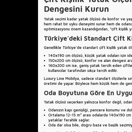
Dengesini Kurun
Yatak seçimi kadar yatak ölçüsü de konfor ve yaşa
hem rahat bir uyku deneyimi sunar hem de odanızd
optimizasyonu önem kazandığından, “çift kişilik 
Türkiye’deki Standart Çift Ki
Genellikle Türkiye’de standart çift kişilik yatak
140x190 cm ölçüsü, küçük yatak odaları için ide
150x200 cm ölçüsü, konfor ve alan dengesi ara
160x200 cm ise, geniş yatak tercih eden çiftleri
kullanıcılar tarafından sıkça tercih edilir.
Luxury Line Mobilya, sadece standart ölçülerle sınır
üretimi de yapar. Böylece hem küçük hem de geniş o
Oda Boyutuna Göre En Uygu
Yatak ölçüsü seçerken yalnızca konfor değil, odanı
Odanızın kapı genişliği, pencere konumu ve dol
Ortalama 12–15 m² arası odalarda 140x190 cm 
yataklar ferahlık sağlar.
Oda dar olsa bile, doğru baza ve başlık seçim