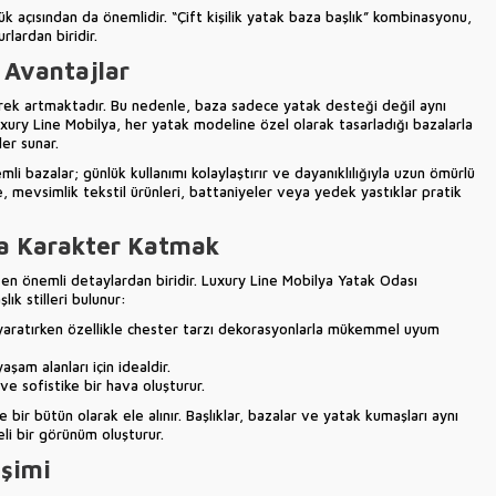
ük açısından da önemlidir. “Çift kişilik yatak baza başlık” kombinasyonu,
rlardan biridir.
 Avantajlar
rek artmaktadır. Bu nedenle, baza sadece yatak desteği değil aynı
ury Line Mobilya, her yatak modeline özel olarak tasarladığı bazalarla
er sunar.
li bazalar; günlük kullanımı kolaylaştırır ve dayanıklılığıyla uzun ömürlü
e, mevsimlik tekstil ürünleri, battaniyeler veya yedek yastıklar pratik
na Karakter Katmak
n en önemli detaylardan biridir. Luxury Line Mobilya
Yatak Odası
lık stilleri bulunur:
r yaratırken özellikle chester tarzı dekorasyonlarla mükemmel uyum
şam alanları için idealdir.
ve sofistike bir hava oluşturur.
ir bütün olarak ele alınır. Başlıklar, bazalar ve yatak kumaşları aynı
i bir görünüm oluşturur.
eşimi