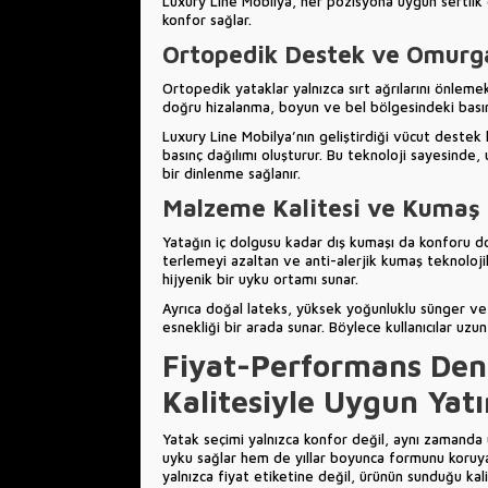
Luxury Line Mobilya, her pozisyona uygun sertlik d
konfor sağlar.
Ortopedik Destek ve Omurg
Ortopedik yataklar yalnızca sırt ağrılarını önle
doğru hizalanma, boyun ve bel bölgesindeki basın
Luxury Line Mobilya’nın geliştirdiği vücut destek 
basınç dağılımı oluşturur. Bu teknoloji sayesinde
bir dinlenme sağlanır.
Malzeme Kalitesi ve Kumaş T
Yatağın iç dolgusu kadar dış kumaşı da konforu d
terlemeyi azaltan ve anti-alerjik kumaş teknolojil
hijyenik bir uyku ortamı sunar.
Ayrıca doğal lateks, yüksek yoğunluklu sünger ve 
esnekliği bir arada sunar. Böylece kullanıcılar uzu
Fiyat-Performans Den
Kalitesiyle Uygun Yat
Yatak seçimi yalnızca konfor değil, aynı zamanda uzu
uyku sağlar hem de yıllar boyunca formunu koruyarak
yalnızca fiyat etiketine değil, ürünün sunduğu kal