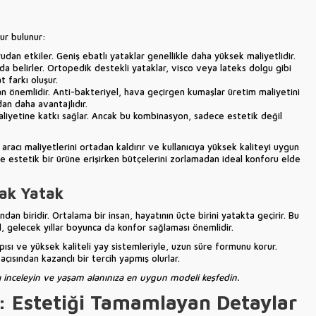
ur bulunur:
dan etkiler. Geniş ebatlı yataklar genellikle daha yüksek maliyetlidir.
ı da belirler. Ortopedik destekli yataklar, visco veya lateks dolgu gibi
t farkı oluşur.
n önemlidir. Anti-bakteriyel, hava geçirgen kumaşlar üretim maliyetini
an daha avantajlıdır.
liyetine katkı sağlar. Ancak bu kombinasyon, sadece estetik değil
aracı maliyetlerini ortadan kaldırır ve kullanıcıya yüksek kaliteyi uygun
ü ve estetik bir ürüne erişirken bütçelerini zorlamadan ideal konforu elde
rak Yatak
dan biridir. Ortalama bir insan, hayatının üçte birini yatakta geçirir. Bu
, gelecek yıllar boyunca da konfor sağlaması önemlidir.
pısı ve yüksek kaliteli yay sistemleriyle, uzun süre formunu korur.
çısından kazançlı bir tercih yapmış olurlar.
ı
inceleyin ve yaşam alanınıza en uygun modeli keşfedin.
: Estetiği Tamamlayan Detaylar