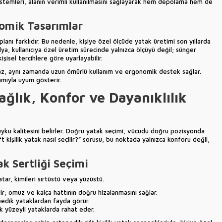
istemleri, alanın verimli kullanılmasını sağlayarak hem depolama hem de
nomik Tasarımlar
 planı farklıdır. Bu nedenle, kişiye özel ölçüde yatak üretimi son yıllarda
lya, kullanıcıya özel üretim sürecinde yalnızca ölçüyü değil; sünger
isel tercihlere göre uyarlayabilir.
az, aynı zamanda uzun ömürlü kullanım ve ergonomik destek sağlar.
amıyla uyum gösterir.
ğlık, Konfor ve Dayanıklılık
k uyku kalitesini belirler. Doğru yatak seçimi, vücudu doğru pozisyonda
 kişilik yatak nasıl seçilir?” sorusu, bu noktada yalnızca konforu değil,
k Sertliği Seçimi
yatar, kimileri sırtüstü veya yüzüstü.
dir; omuz ve kalça hattının doğru hizalanmasını sağlar.
pedik yataklardan fayda görür.
k yüzeyli yataklarda rahat eder.