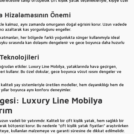
erecesine sahip ortopedik çift kişilik yatak seçenekleriyle, kişiye özel
a Hizalamasının Önemi
mekle kalmaz, aynı zamanda omurganın doğal eğrisini korur. Uzun vadede
cı azaltarak kas yorgunluğunu engeller.
katmanları, her bölgede farklı yoğunlukta sünger kullanımıyla ideal
, uyku sırasında kan dolaşımı dengelenir ve gece boyunca daha huzurlu
eknolojileri
oğrudan etkiler. Luxury Line Mobilya, yataklarında hava geçirgen,
eri kullanır. Bu özel dokular, gece boyunca vücut ısısını dengeler ve
kaliteli yay sistemleriyle üretilen modeller, hem dayanıklılığı hem de
n yıllar boyunca aynı konforu deneyimler.
gesi: Luxury Line Mobilya
ırım
n vadeli bir yatırımdır. Kaliteli bir çift kişilik yatak, hem sağlıklı bir
 bütçenizi korur. Bu nedenle “çift kişilik yatak fiyatları” araştırılırken
iteye, kullanılan malzemeye ve garanti süresine de dikkat edilmelidir.