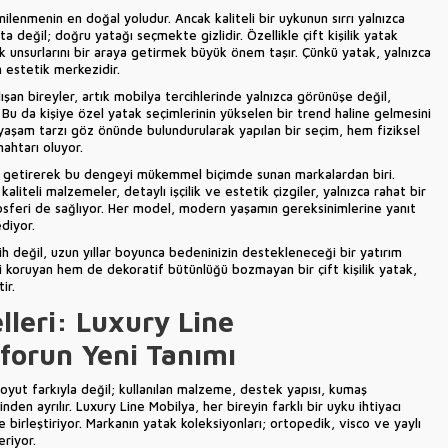
lenmenin en doğal yoludur. Ancak kaliteli bir uykunun sırrı yalnızca
değil; doğru yatağı seçmekte gizlidir. Özellikle çift kişilik yatak
ik unsurlarını bir araya getirmek büyük önem taşır. Çünkü yatak, yalnızca
 estetik merkezidir.
n bireyler, artık mobilya tercihlerinde yalnızca görünüşe değil,
u da kişiye özel yatak seçimlerinin yükselen bir trend haline gelmesini
ve yaşam tarzı göz önünde bulundurularak yapılan bir seçim, hem fiziksel
ahtarı oluyor.
ya getirerek bu dengeyi mükemmel biçimde sunan markalardan biri.
 kaliteli malzemeler, detaylı işçilik ve estetik çizgiler, yalnızca rahat bir
osferi de sağlıyor. Her model, modern yaşamın gereksinimlerine yanıt
diyor.
cih değil, uzun yıllar boyunca bedeninizin destekleneceği bir yatırım
 koruyan hem de dekoratif bütünlüğü bozmayan bir çift kişilik yatak,
ir.
lleri: Luxury Line
forun Yeni Tanımı
boyut farkıyla değil; kullanılan malzeme, destek yapısı, kumaş
inden ayrılır. Luxury Line Mobilya, her bireyin farklı bir uyku ihtiyacı
e birleştiriyor. Markanın yatak koleksiyonları; ortopedik, visco ve yaylı
eriyor.