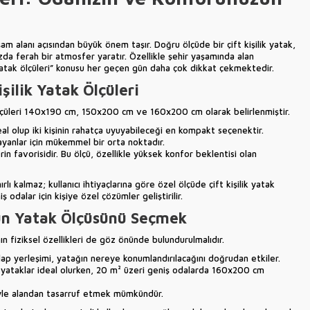
m alanı açısından büyük önem taşır. Doğru ölçüde bir çift kişilik yatak,
a ferah bir atmosfer yaratır. Özellikle şehir yaşamında alan
yatak ölçüleri” konusu her geçen gün daha çok dikkat çekmektedir.
şilik Yatak Ölçüleri
 ölçüleri 140x190 cm, 150x200 cm ve 160x200 cm olarak belirlenmiştir.
al olup iki kişinin rahatça uyuyabileceği en kompakt seçenektir.
yanlar için mükemmel bir orta noktadır.
n favorisidir. Bu ölçü, özellikle yüksek konfor beklentisi olan
lı kalmaz; kullanıcı ihtiyaçlarına göre özel ölçüde çift kişilik yatak
dalar için kişiye özel çözümler geliştirilir.
n Yatak Ölçüsünü Seçmek
n fiziksel özellikleri de göz önünde bulundurulmalıdır.
ap yerleşimi, yatağın nereye konumlandırılacağını doğrudan etkiler.
yataklar ideal olurken, 20 m² üzeri geniş odalarda 160x200 cm
iyle alandan tasarruf etmek mümkündür.