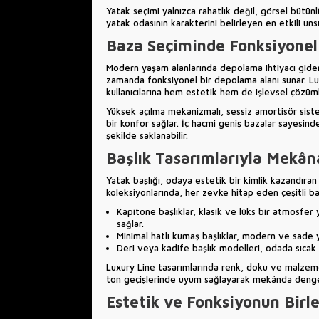
Yatak seçimi yalnızca rahatlık değil, görsel bütünl
yatak odasının karakterini belirleyen en etkili unsu
Baza Seçiminde Fonksiyonel
Modern yaşam alanlarında depolama ihtiyacı gide
zamanda fonksiyonel bir depolama alanı sunar. Lux
kullanıcılarına hem estetik hem de işlevsel çözüml
Yüksek açılma mekanizmalı, sessiz amortisör sistem
bir konfor sağlar. İç hacmi geniş bazalar sayesind
şekilde saklanabilir.
Başlık Tasarımlarıyla Mekâ
Yatak başlığı, odaya estetik bir kimlik kazandıra
koleksiyonlarında
, her zevke hitap eden çeşitli baş
Kapitone başlıklar, klasik ve lüks bir atmosfe
sağlar.
Minimal hatlı kumaş başlıklar, modern ve sade ya
Deri veya kadife başlık modelleri, odada sıcak 
Luxury Line tasarımlarında renk, doku ve malzeme b
ton geçişlerinde uyum sağlayarak mekânda dengel
Estetik ve Fonksiyonun Birl