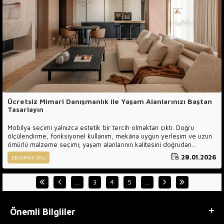
Ücretsiz Mimari Danışmanlık ile Yaşam Alanlarınızı Baştan
Tasarlayın
Mobilya seçimi yalnızca estetik bir tercih olmaktan çıktı. Doğru
ölçülendirme, fonksiyonel kullanım, mekâna uygun yerleşim ve uzun
ömürlü malzeme seçimi; yaşam alanlarının kalitesini doğrudan
etkileyen en önemli unsurlar arasında yer alıyor. Luxury Line Mobilya
28.01.2026
DEVAMINI OKU
olarak, tüm bu süreci sizin için kolaylaştırıyor ve ücretsiz mimari
danışmanlık hizmetimizle yaşam alanlarınıza profesyonel bir bakış
kazandırıyoruz.
…
3
4
5
…
Önemli Bilgliler