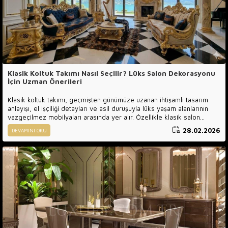
Klasik Koltuk Takımı Nasıl Seçilir? Lüks Salon Dekorasyonu
İçin Uzman Önerileri
Klasik koltuk takımı, geçmişten günümüze uzanan ihtişamlı tasarım
anlayışı, el işçiliği detayları ve asil duruşuyla lüks yaşam alanlarının
vazgeçilmez mobilyaları arasında yer alır. Özellikle klasik salon
takımı, avangard koltuk takımı, oymalı koltuk, varaklı mobilya, lüks
28.02.2026
DEVAMINI OKU
oturma grubu, chester koltuk, klasik kanepe gibi anahtar kelimeler,
2026 yılında da en çok aratılan mobilya kategorileri arasında öne
çıkmaktadır. Çünkü klasik stil, yalnızca bir dekorasyon tercihi değil;
aynı zamanda güç, prestij ve kaliteyi simgeleyen bir yaşam tarzıdır.