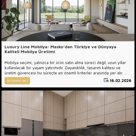
Luxury Line Mobilya: Masko’dan Türkiye ve Dünyaya
Kaliteli Mobilya Üretimi
Mobilya seçimi, yalnızca bir ürün satın alma süreci değil; uzun yıllar
kullanılacak bir yaşam yatırımıdır. Dayanıklılık, tasarım kalitesi ve
üretim güvencesi bu süreçte en önemli kriterler arasında yer alır.
Luxury Line Mobilya , güçlü üretim altyapısı, kaliteli malzeme anlayışı
16.02.2026
DEVAMINI OKU
ve profesyonel hizmet yaklaşımı ile Türkiye’nin ve dünyanın farklı
noktalarındaki müşterilerine güvenilir çözümler sunmaktadır.
Merkezimiz, Türkiye’nin en büyük mobilya merkezlerinden biri olan
Masko Mobilyacılar Sitesi ’nde yer almaktadır.