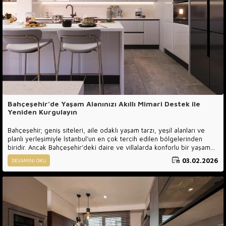
Bahçeşehir’de Yaşam Alanınızı Akıllı Mimari Destek ile
Yeniden Kurgulayın
Bahçeşehir; geniş siteleri, aile odaklı yaşam tarzı, yeşil alanları ve
planlı yerleşimiyle İstanbul’un en çok tercih edilen bölgelerinden
biridir. Ancak Bahçeşehir’deki daire ve villalarda konforlu bir yaşam
için yalnızca şık mobilyalar yeterli değildir. Doğru mimari planlama ,
03.02.2026
DEVAMINI OKU
alanın uzun vadede verimli ve keyifli kullanılmasını sağlar.