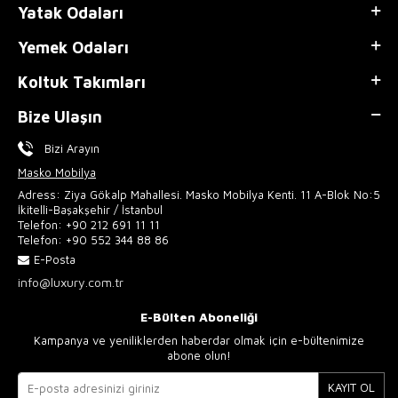
Yatak Odaları
Yemek Odaları
Koltuk Takımları
Bize Ulaşın
Bizi Arayın
Masko Mobilya
Adress: Ziya Gökalp Mahallesi. Masko Mobilya Kenti. 11 A-Blok No:5
İkitelli-Başakşehir / İstanbul
Telefon:
+90 212 691 11 11
Telefon:
+90 552 344 88 86
E-Posta
info@luxury.com.tr
E-Bülten Aboneliği
Kampanya ve yeniliklerden haberdar olmak için e-bültenimize
abone olun!
KAYIT OL