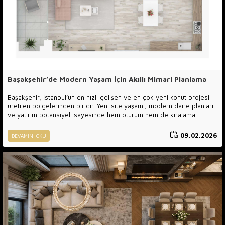
Başakşehir’de Modern Yaşam İçin Akıllı Mimari Planlama
Başakşehir, İstanbul’un en hızlı gelişen ve en çok yeni konut projesi
üretilen bölgelerinden biridir. Yeni site yaşamı, modern daire planları
ve yatırım potansiyeli sayesinde hem oturum hem de kiralama
amacıyla yoğun talep görmektedir. Ancak Başakşehir’deki yeni
dairelerin büyük çoğunluğunda karşılaşılan ortak bir durum vardır:
09.02.2026
DEVAMINI OKU
Standart planlar, standart yerleşim ve kimliksiz yaşam alanları.