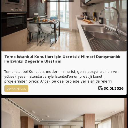
Tema İstanbul Konutları İçin Ücretsiz Mimari Danışmanlık
ile Evinizi Değerine Ulaştırın
Tema İstanbul Konutları, modern mimarisi, geniş sosyal alanları ve
yüksek yaşam standartlarıyla İstanbul’un en prestijli konut
projelerinden biridir. Ancak bu özel projede yer alan dairelerin
gerçek potansiyelini ortaya çıkarmak, doğru mimari planlama ve
30.01.2026
DEVAMINI OKU
profesyonel destek olmadan çoğu zaman mümkün olmaz.