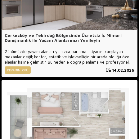
Çerkezköy ve Tekirdağ Bölgesinde Ücretsiz İç Mimari
Danışmanlık ile Yaşam Alanlarınızı Yenileyin
Günümüzde yaşam alanları yalnızca barınma ihtiyacını karşılayan
mekânlar değil; konfor, estetik ve işlevselliğin bir arada olduğu özel
alanlar haline gelmiştir. Bu nedenle doğru planlama ve profesyonel
destek almak büyük önem taşır. Luxury Line Mobilya , sunduğu
14.02.2026
DEVAMINI OKU
Ücretsiz Mimari Danışmanlık hizmeti ile ev ve ticari alanlarınızı mimari
bakış açısıyla yeniden değerlendirmenize yardımcı olur.