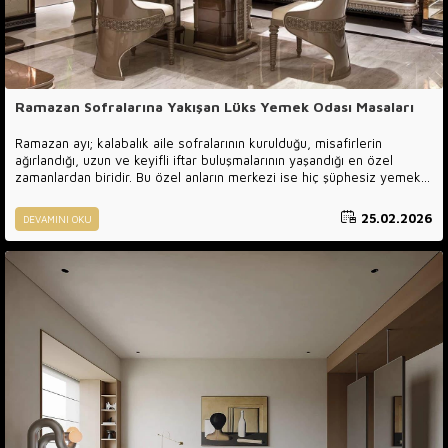
Ramazan Sofralarına Yakışan Lüks Yemek Odası Masaları
Ramazan ayı; kalabalık aile sofralarının kurulduğu, misafirlerin
ağırlandığı, uzun ve keyifli iftar buluşmalarının yaşandığı en özel
zamanlardan biridir. Bu özel anların merkezi ise hiç şüphesiz yemek
odası ve yemek masasıdır. Sadece yemek yenilen bir alan değil;
sohbetlerin uzadığı, anıların biriktiği, ailenin ve dostluğun güçlendiği
25.02.2026
DEVAMINI OKU
bir yaşam alanıdır. Bu yüzden Ramazan sofraları için seçilecek yemek
odası masası hem estetik hem konforlu hem de uzun yıllar
kullanılabilecek kalitede olmalıdır.