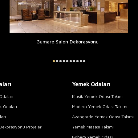
Gumare Salon Dekorasyonu
aları
Yemek Odaları
Odaları
Klasik Yemek Odası Takımı
k Odaları
Modern Yemek Odası Takımı
arı
Avangarde Yemek Odası Takımı
Dekorasyonu Projeleri
Yemek Masası Takımı
Bohem Yemek Odası