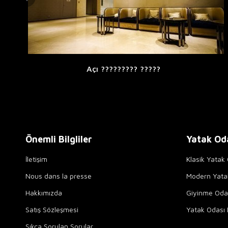
Açı ????????? ?????
Önemli Bilgliler
Yatak Od
İletişim
Klasik Yatak 
Nous dans la presse
Modern Yata
Hakkımızda
Giyinme Odal
Satış Sözleşmesi
Yatak Odası 
Sıkça Sorulan Sorular