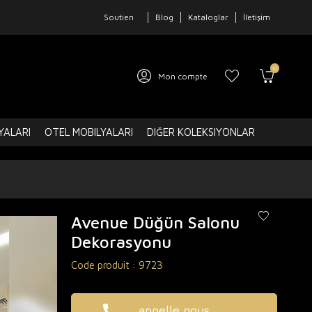
Soutien
Blog
Kataloglar
İletişim
0
Mon compte
YALARI
OTEL MOBILYALARI
DIĞER KOLEKSIYONLAR
Avenue Düğün Salonu
Dekorasyonu
Code produit :
9723
appelle nous