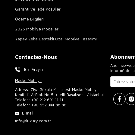
Garanti ve İade Koşulları
Ödeme Bilgileri
2026 Mobilya Modelleri
Yapay Zeka Destekli Özel Mobilya Tasarımı
Abonneme
Contactez-Nous
Abonnez-vous
Bizi Arayın
informé de l
Masko Mobilya
Adress: Ziya Gökalp Mahallesi. Masko Mobilya
Kenti. 11 A-Blok No:5 İkitelli-Başakşehir / İstanbul
Telefon:
+90 212 691 11 11
Telefon:
+90 552 344 88 86
E-mail
info@luxury.com.tr