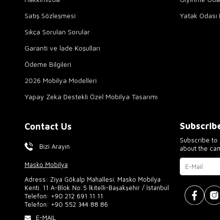
Satış Sözleşmesi
Yatak Odası 
Sıkça Sorulan Sorular
Garanti ve İade Koşulları
Ödeme Bilgileri
2026 Mobilya Modelleri
Yapay Zeka Destekli Özel Mobilya Tasarımı
Subscrib
Contact Us
Subscribe to 
Bizi Arayın
about the ca
Masko Mobilya
Adress: Ziya Gökalp Mahallesi. Masko Mobilya
Kenti. 11 A-Blok No:5 İkitelli-Başakşehir / İstanbul
Telefon:
+90 212 691 11 11
Telefon:
+90 552 344 88 86
E-MAIL