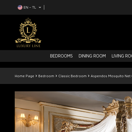
EN − TL
BEDROOMS
DINING ROOM
LIVING R
Home Page
Bedroom
Classic Bedroom
Aspendos Mosquito Net 