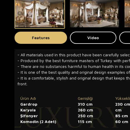
Features
Video
- All materials used in this product have been carefully selec
- Produced by the best furniture masters of Turkey with pe
- There are no substances harmful to human health in its co
- It is one of the best quality and original design examples of
- It is a comfortable, stylish and original design that keeps t
front.
Ürün Adı
Genişliği
Yüksekli
Gardrop
310 cm
230 c
Karyola
260 cm
cm
Şifonyer
250 cm
85 cm
Komodin (2 Adet)
115 cm
60 cm