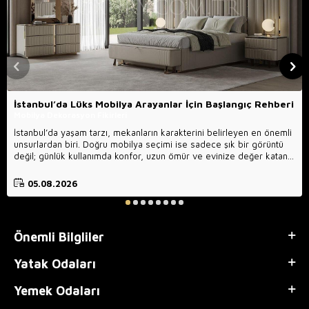
İstanbul’da Lüks Mobilya Arayanlar İçin Başlangıç Rehberi
Mobilya Dekorasyon Fikirleri
İstanbul’da yaşam tarzı, mekanların karakterini belirleyen en önemli
unsurlardan biri. Doğru mobilya seçimi ise sadece şık bir görüntü
değil; günlük kullanımda konfor, uzun ömür ve evinize değer katan
bir atmosfer anlamına gelir. Bu yazıda, aradığınız lüks mobilyayı
daha hızlı bulmanıza yardımcı olacak pratik ipuçlarını bulacaksınız.
05.08.2026
Önemli Bilgliler
Yatak Odaları
Yemek Odaları