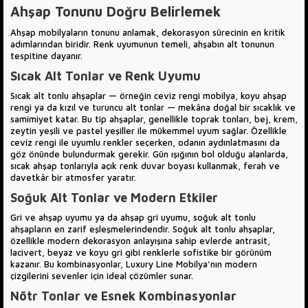
Ahşap Tonunu Doğru Belirlemek
Ahşap mobilyaların tonunu anlamak, dekorasyon sürecinin en kritik
adımlarından biridir. Renk uyumunun temeli, ahşabın alt tonunun
tespitine dayanır.
Sıcak Alt Tonlar ve Renk Uyumu
Sıcak alt tonlu ahşaplar — örneğin ceviz rengi mobilya, koyu ahşap
rengi ya da kızıl ve turuncu alt tonlar — mekâna doğal bir sıcaklık ve
samimiyet katar. Bu tip ahşaplar, genellikle toprak tonları, bej, krem,
zeytin yeşili ve pastel yeşiller ile mükemmel uyum sağlar. Özellikle
ceviz rengi ile uyumlu renkler seçerken, odanın aydınlatmasını da
göz önünde bulundurmak gerekir. Gün ışığının bol olduğu alanlarda,
sıcak ahşap tonlarıyla açık renk duvar boyası kullanmak, ferah ve
davetkâr bir atmosfer yaratır.
Soğuk Alt Tonlar ve Modern Etkiler
Gri ve ahşap uyumu ya da ahşap gri uyumu, soğuk alt tonlu
ahşapların en zarif eşleşmelerindendir. Soğuk alt tonlu ahşaplar,
özellikle modern dekorasyon anlayışına sahip evlerde antrasit,
lacivert, beyaz ve koyu gri gibi renklerle sofistike bir görünüm
kazanır. Bu kombinasyonlar, Luxury Line Mobilya’nın modern
çizgilerini sevenler için ideal çözümler sunar.
Nötr Tonlar ve Esnek Kombinasyonlar