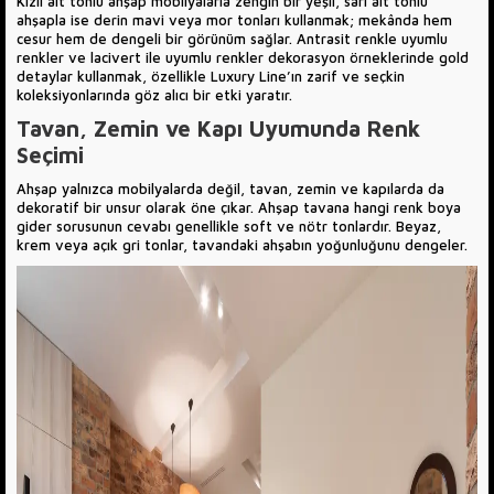
Kızıl alt tonlu ahşap mobilyalarla zengin bir yeşil, sarı alt tonlu
ahşapla ise derin mavi veya mor tonları kullanmak; mekânda hem
cesur hem de dengeli bir görünüm sağlar. Antrasit renkle uyumlu
renkler ve lacivert ile uyumlu renkler dekorasyon örneklerinde gold
detaylar kullanmak, özellikle Luxury Line’ın zarif ve seçkin
koleksiyonlarında göz alıcı bir etki yaratır.
Tavan, Zemin ve Kapı Uyumunda Renk
Seçimi
Ahşap yalnızca mobilyalarda değil, tavan, zemin ve kapılarda da
dekoratif bir unsur olarak öne çıkar. Ahşap tavana hangi renk boya
gider sorusunun cevabı genellikle soft ve nötr tonlardır. Beyaz,
krem veya açık gri tonlar, tavandaki ahşabın yoğunluğunu dengeler.