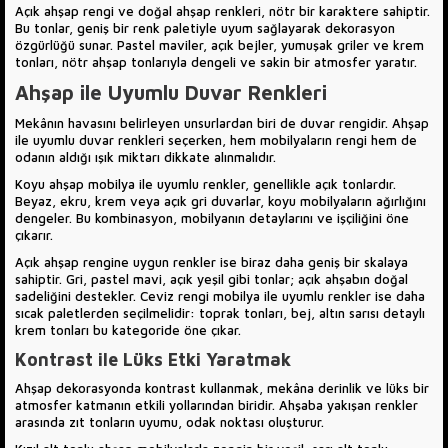
Açık ahşap rengi ve doğal ahşap renkleri, nötr bir karaktere sahiptir.
Bu tonlar, geniş bir renk paletiyle uyum sağlayarak dekorasyon
özgürlüğü sunar. Pastel maviler, açık bejler, yumuşak griler ve krem
tonları, nötr ahşap tonlarıyla dengeli ve sakin bir atmosfer yaratır.
Ahşap ile Uyumlu Duvar Renkleri
Mekânın havasını belirleyen unsurlardan biri de duvar rengidir. Ahşap
ile uyumlu duvar renkleri seçerken, hem mobilyaların rengi hem de
odanın aldığı ışık miktarı dikkate alınmalıdır.
Koyu ahşap mobilya ile uyumlu renkler, genellikle açık tonlardır.
Beyaz, ekru, krem veya açık gri duvarlar, koyu mobilyaların ağırlığını
dengeler. Bu kombinasyon, mobilyanın detaylarını ve işçiliğini öne
çıkarır.
Açık ahşap rengine uygun renkler ise biraz daha geniş bir skalaya
sahiptir. Gri, pastel mavi, açık yeşil gibi tonlar; açık ahşabın doğal
sadeliğini destekler. Ceviz rengi mobilya ile uyumlu renkler ise daha
sıcak paletlerden seçilmelidir: toprak tonları, bej, altın sarısı detaylı
krem tonları bu kategoride öne çıkar.
Kontrast ile Lüks Etki Yaratmak
Ahşap dekorasyonda kontrast kullanmak, mekâna derinlik ve lüks bir
atmosfer katmanın etkili yollarından biridir. Ahşaba yakışan renkler
arasında zıt tonların uyumu, odak noktası oluşturur.