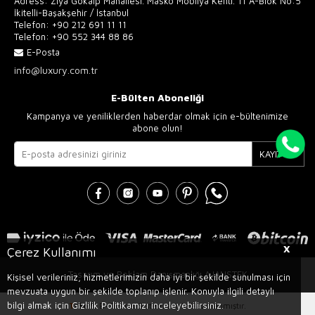
Adress: Ziya Gökalp Mahallesi. Masko Mobilya Kenti. 11 A-Blok No:5
İkitelli-Başakşehir / İstanbul
Telefon:
+90 212 691 11 11
Telefon:
+90 552 344 88 86
E-Posta
info@luxury.com.tr
E-Bülten Aboneliği
Kampanya ve yeniliklerden haberdar olmak için e-bültenimize
abone olun!
KAYIT OL
X
Çerez Kullanımı
Tasarım ve Reklam Danışmanlığı AJANSTEK
Kişisel verileriniz, hizmetlerimizin daha iyi bir şekilde sunulması için
mevzuata uygun bir şekilde toplanıp işlenir. Konuyla ilgili detaylı
bilgi almak için Gizlilik Politikamızı inceleyebilirsiniz.
T
-Soft
E-Ticaret
Sistemleriyle Hazırlanmıştır.