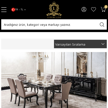
0
TR − TL
Anasayfa
1078